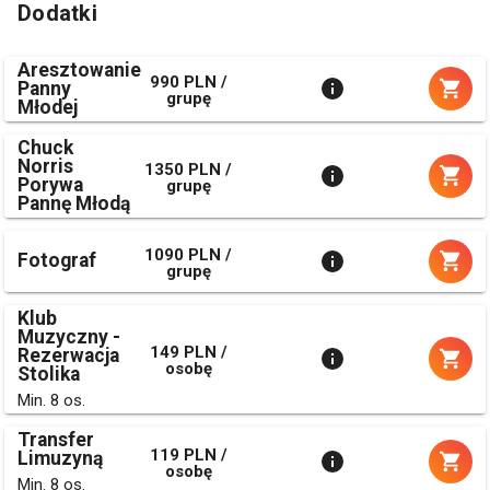
Dodatki
Aresztowanie
990 PLN /
Panny
grupę
Młodej
Chuck
Norris
1350 PLN /
Porywa
grupę
Pannę Młodą
1090 PLN /
Fotograf
grupę
Klub
Muzyczny -
149 PLN /
Rezerwacja
osobę
Stolika
Min. 8 os.
Transfer
119 PLN /
Limuzyną
osobę
Min. 8 os.