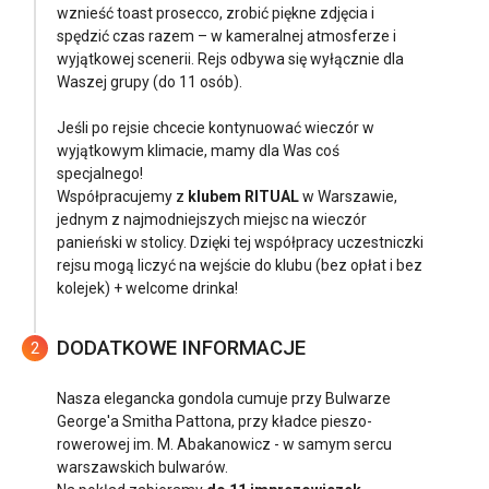
wznieść toast prosecco, zrobić piękne zdjęcia i
spędzić czas razem – w kameralnej atmosferze i
wyjątkowej scenerii. Rejs odbywa się wyłącznie dla
Waszej grupy (do 11 osób).
Jeśli po rejsie chcecie kontynuować wieczór w
wyjątkowym klimacie, mamy dla Was coś
specjalnego!
Współpracujemy z
klubem RITUAL
w Warszawie,
jednym z najmodniejszych miejsc na wieczór
panieński w stolicy. Dzięki tej współpracy uczestniczki
rejsu mogą liczyć na wejście do klubu (bez opłat i bez
kolejek) + welcome drinka!
DODATKOWE INFORMACJE
2
Nasza elegancka gondola cumuje przy Bulwarze
George'a Smitha Pattona, przy kładce pieszo-
rowerowej im. M. Abakanowicz - w samym sercu
warszawskich bulwarów.