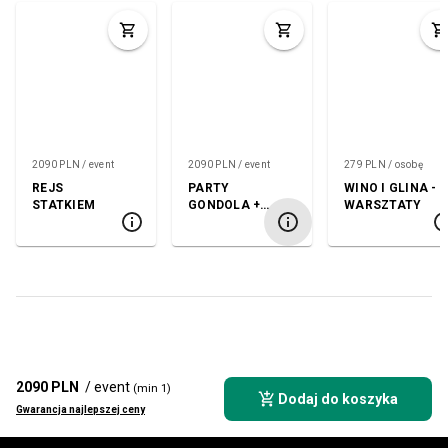
2090 PLN / event
2090 PLN / event
279 PLN / osobę
REJS
PARTY
WINO I GLINA -
STATKIEM
GONDOLA +
WARSZTATY
KLUB
2090 PLN
/ event
(min 1)
Dodaj do koszyka
Gwarancja najlepszej ceny