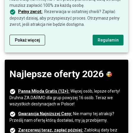
muszisz zapłacić 100% za każdą osobę.
Pełny zwrot:
Rezerwacja w ostatniej chwili? Zapłać
depozyt dzisiaj, aby przyspieszyć proces. Otrzymasz pełny
zwrot, jeśli atrakcja nie będzie dostępna.
Pokaż więcej
Regulamin
Najlepsze oferty 2026
Panna Młoda Gratis (12+):
Więcej osób, lepsze oferty!
Druhna ZA DARMO dla grup powyżej 16 osób. Teraz we
wszystkich destynacjach w Polsce!
Gwarancja Najniższej Ceny:
Nie mamy tej atrakcji?
Prześlij nam ofertę którą dostałaś, my ją przebijemy.
Zarezerwuj teraz, zapłać później:
Zablokuj daty bez