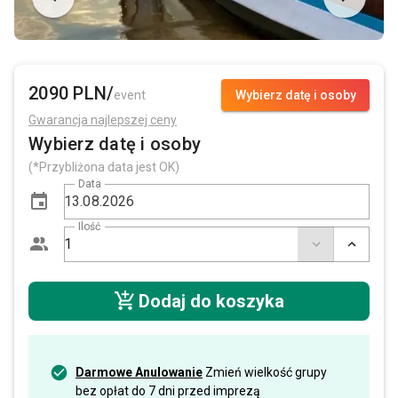
2090 PLN/
event
Wybierz datę i osoby
Gwarancja najlepszej ceny
Wybierz datę i osoby
(*Przybliżona data jest OK)
Data
Ilość
Dodaj do koszyka
Darmowe Anulowanie
Zmień wielkość grupy
bez opłat do 7 dni przed imprezą