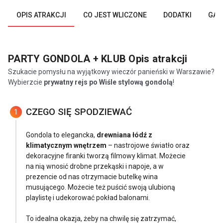
OPIS ATRAKCJI
CO JEST WLICZONE
DODATKI
GAL
PARTY GONDOLA + KLUB
Opis atrakcji
Szukacie pomysłu na wyjątkowy wieczór panieński w Warszawie?
Wybierzcie
prywatny rejs po Wiśle stylową gondolą
!
CZEGO SIĘ SPODZIEWAĆ
1
Gondola to elegancka,
drewniana łódź z
klimatycznym wnętrzem
– nastrojowe światło oraz
dekoracyjne firanki tworzą filmowy klimat. Możecie
na nią wnosić drobne przekąski i napoje, a w
prezencie od nas otrzymacie butelkę wina
musującego. Możecie też puścić swoją ulubioną
playlistę i udekorować pokład balonami.
To idealna okazja, żeby na chwilę się zatrzymać,