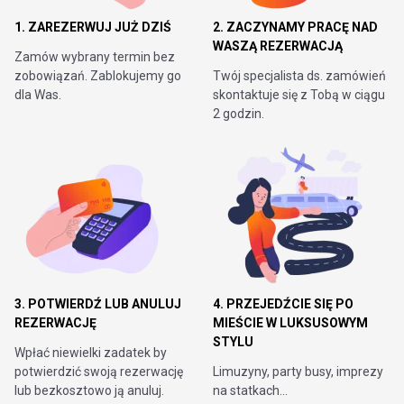
1. ZAREZERWUJ JUŻ DZIŚ
2. ZACZYNAMY PRACĘ NAD
WASZĄ REZERWACJĄ
Zamów wybrany termin bez
zobowiązań. Zablokujemy go
Twój specjalista ds. zamówień
dla Was.
skontaktuje się z Tobą w ciągu
2 godzin.
3. POTWIERDŹ LUB ANULUJ
4. PRZEJEDŹCIE SIĘ PO
REZERWACJĘ
MIEŚCIE W LUKSUSOWYM
STYLU
Wpłać niewielki zadatek by
potwierdzić swoją rezerwację
Limuzyny, party busy, imprezy
lub bezkosztowo ją anuluj.
na statkach…