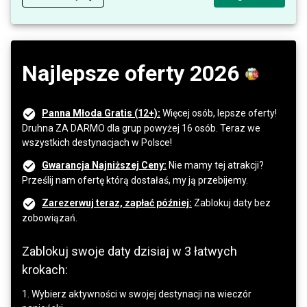
Najlepsze oferty 2026
Panna Młoda Gratis (12+):
Więcej osób, lepsze oferty!
Druhna ZA DARMO dla grup powyżej 16 osób. Teraz we
wszystkich destynacjach w Polsce!
Gwarancja Najniższej Ceny:
Nie mamy tej atrakcji?
Prześlij nam ofertę którą dostałaś, my ją przebijemy.
Zarezerwuj teraz, zapłać później:
Zablokuj daty bez
zobowiązań.
Zablokuj swoje daty dzisiaj w 3 łatwych
krokach:
1. Wybierz aktywności w swojej destynacji na wieczór