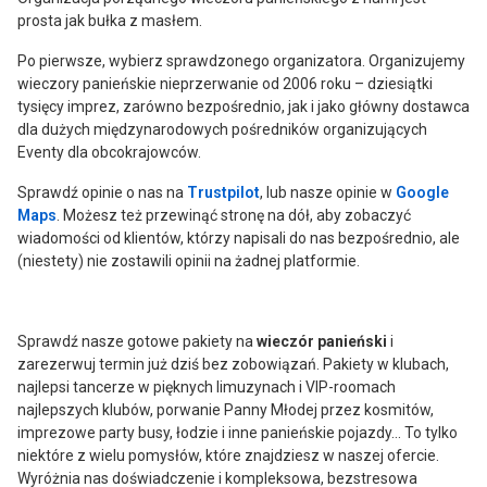
prosta jak bułka z masłem.
Po pierwsze, wybierz sprawdzonego organizatora. Organizujemy
wieczory panieńskie nieprzerwanie od 2006 roku – dziesiątki
tysięcy imprez, zarówno bezpośrednio, jak i jako główny dostawca
dla dużych międzynarodowych pośredników organizujących
Eventy dla obcokrajowców.
Sprawdź opinie o nas na
Trustpilot
, lub nasze opinie w
Google
Maps
. Możesz też przewinąć stronę na dół, aby zobaczyć
wiadomości od klientów, którzy napisali do nas bezpośrednio, ale
(niestety) nie zostawili opinii na żadnej platformie.
Sprawdź nasze gotowe pakiety na
wieczór panieński
i
zarezerwuj termin już dziś bez zobowiązań. Pakiety w klubach,
najlepsi tancerze w pięknych limuzynach i VIP-roomach
najlepszych klubów, porwanie Panny Młodej przez kosmitów,
imprezowe party busy, łodzie i inne panieńskie pojazdy... To tylko
niektóre z wielu pomysłów, które znajdziesz w naszej ofercie.
Wyróżnia nas doświadczenie i kompleksowa, bezstresowa