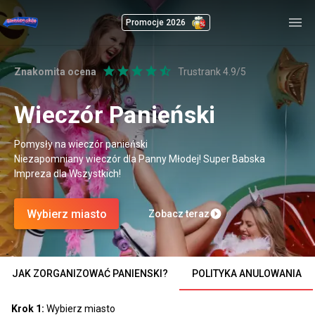
Promocje 2026
Znakomita ocena
Trustrank 4.9/5
Wieczór Panieński
Pomysły na wieczór panieński
Niezapomniany wieczór dla Panny Młodej! Super Babska
Impreza dla Wszystkich!
Wybierz miasto
Zobacz teraz
-
JAK ZORGANIZOWAĆ PANIENSKI?
POLITYKA ANULOWANIA
Krok 1:
Wybierz miasto