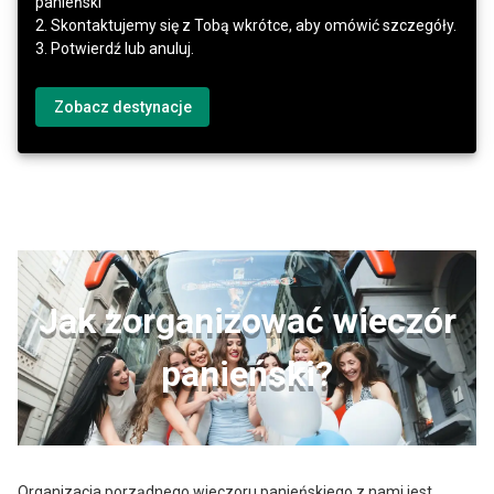
panieński
2. Skontaktujemy się z Tobą wkrótce, aby omówić szczegóły.
3. Potwierdź lub anuluj.
Zobacz destynacje
Jak zorganizować wieczór
panieński?
Organizacja porządnego wieczoru panieńskiego z nami jest