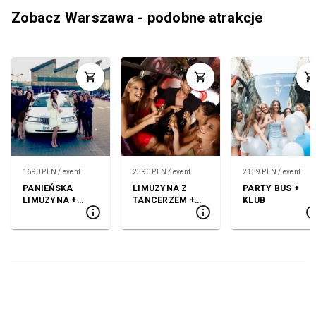
Zobacz Warszawa - podobne atrakcje
1690 PLN / event
2390 PLN / event
2139 PLN / event
PANIEŃSKA
LIMUZYNA Z
PARTY BUS +
LIMUZYNA +
TANCERZEM +
KLUB
KLUB
KLUB