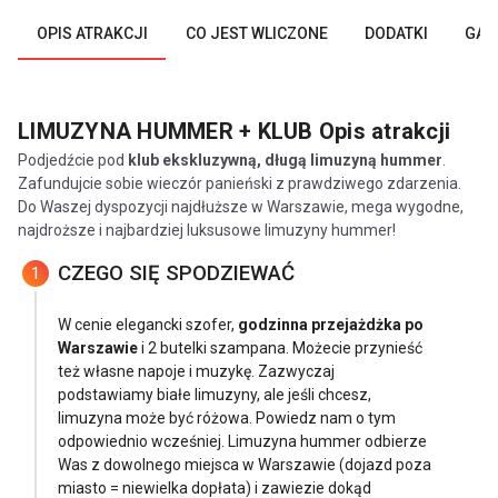
OPIS ATRAKCJI
CO JEST WLICZONE
DODATKI
GAL
LIMUZYNA HUMMER + KLUB
Opis atrakcji
Podjedźcie pod
klub ekskluzywną, długą limuzyną hummer
.
Zafundujcie sobie wieczór panieński z prawdziwego zdarzenia.
Do Waszej dyspozycji najdłuższe w Warszawie, mega wygodne,
najdroższe i najbardziej luksusowe limuzyny hummer!
CZEGO SIĘ SPODZIEWAĆ
1
W cenie elegancki szofer,
godzinna przejażdżka po
Warszawie
i 2 butelki szampana. Możecie przynieść
też własne napoje i muzykę. Zazwyczaj
podstawiamy białe limuzyny, ale jeśli chcesz,
limuzyna może być różowa. Powiedz nam o tym
odpowiednio wcześniej. Limuzyna hummer odbierze
Was z dowolnego miejsca w Warszawie (dojazd poza
miasto = niewielka dopłata) i zawiezie dokąd