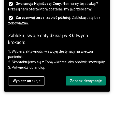
Gwarancja Najniższej Ceny:
Nie mamy tej atrakcji?
Prześlij nam ofertę którą dostałaś, my ją przebijemy.
Zarezerwuj teraz, zapłać później:
Zablokuj daty bez
zobowiązań.
Zablokuj swoje daty dzisiaj w 3 łatwych
krokach:
1. Wybierz aktywności w swojej destynacji na wieczór
panieński
2. Skontaktujemy się z Tobą wkrótce, aby omówić szczegóły.
3. Potwierdź lub anuluj.
Wybierz atrakcje
Zobacz destynacje