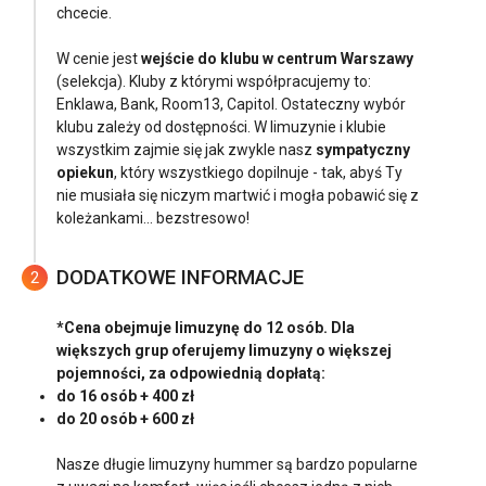
chcecie.
W cenie jest
wejście do klubu w centrum Warszawy
(selekcja). Kluby z którymi współpracujemy to:
Enklawa, Bank, Room13, Capitol. Ostateczny wybór
klubu zależy od dostępności. W limuzynie i klubie
wszystkim zajmie się jak zwykle nasz
sympatyczny
opiekun
, który wszystkiego dopilnuje - tak, abyś Ty
nie musiała się niczym martwić i mogła pobawić się z
koleżankami... bezstresowo!
DODATKOWE INFORMACJE
2
*Cena obejmuje limuzynę do 12 osób. Dla
większych grup oferujemy limuzyny o większej
pojemności, za odpowiednią dopłatą:
do 16 osób + 400 zł
do 20 osób + 600 zł
Nasze długie limuzyny hummer są bardzo popularne