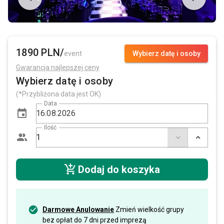
1890 PLN/
event
Wybierz datę i osoby
Gwarancja najlepszej ceny
Wybierz datę i osoby
(*Przybliżona data jest OK)
Data
Ilość
Dodaj do koszyka
Darmowe Anulowanie
Zmień wielkość grupy
bez opłat do 7 dni przed imprezą