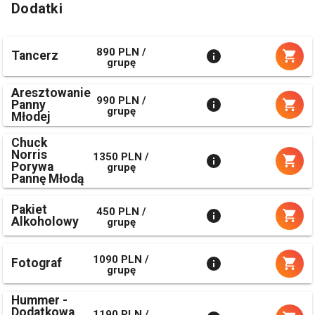
Dodatki
890 PLN /
Tancerz
grupę
Aresztowanie
990 PLN /
Panny
grupę
Młodej
Chuck
Norris
1350 PLN /
Porywa
grupę
Pannę Młodą
Pakiet
450 PLN /
Alkoholowy
grupę
1090 PLN /
Fotograf
grupę
Hummer -
Dodatkowa
1190 PLN /