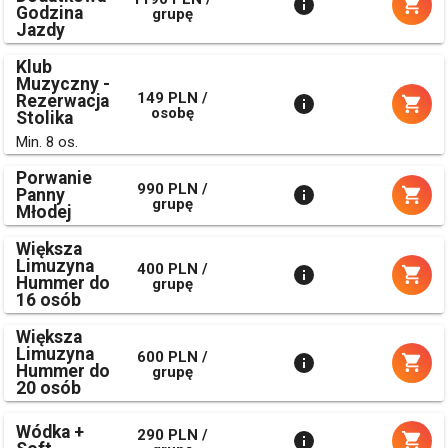
Godzina
grupę
Jazdy
Klub
Muzyczny -
149 PLN /
Rezerwacja
osobę
Stolika
Min. 8 os.
Porwanie
990 PLN /
Panny
grupę
Młodej
Większa
Limuzyna
400 PLN /
Hummer do
grupę
16 osób
Większa
Limuzyna
600 PLN /
Hummer do
grupę
20 osób
Wódka +
290 PLN /