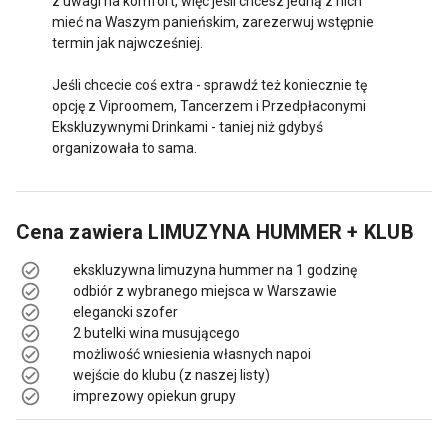
z uwagi na komfort, więc jeśli chcesz jedną z nich
mieć na Waszym panieńskim, zarezerwuj wstępnie
termin jak najwcześniej.
Jeśli chcecie coś extra - sprawdź też koniecznie tę
opcję z Viproomem, Tancerzem i Przedpłaconymi
Ekskluzywnymi Drinkami - taniej niż gdybyś
organizowała to sama.
Cena zawiera
LIMUZYNA HUMMER + KLUB
ekskluzywna limuzyna hummer na 1 godzinę
odbiór z wybranego miejsca w Warszawie
elegancki szofer
2 butelki wina musującego
możliwość wniesienia własnych napoi
wejście do klubu (z naszej listy)
imprezowy opiekun grupy