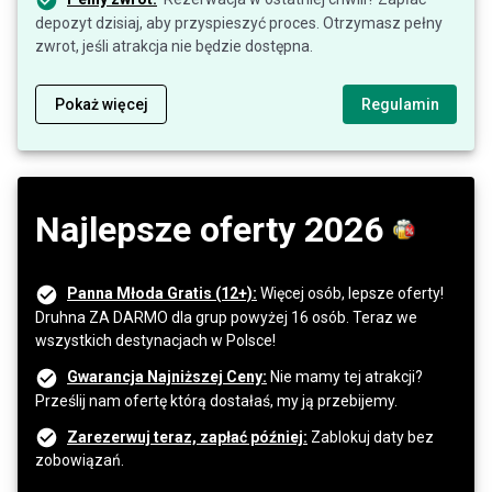
depozyt dzisiaj, aby przyspieszyć proces. Otrzymasz pełny
zwrot, jeśli atrakcja nie będzie dostępna.
Pokaż więcej
Regulamin
Najlepsze oferty 2026
Panna Młoda Gratis (12+):
Więcej osób, lepsze oferty!
Druhna ZA DARMO dla grup powyżej 16 osób. Teraz we
wszystkich destynacjach w Polsce!
Gwarancja Najniższej Ceny:
Nie mamy tej atrakcji?
Prześlij nam ofertę którą dostałaś, my ją przebijemy.
Zarezerwuj teraz, zapłać później:
Zablokuj daty bez
zobowiązań.