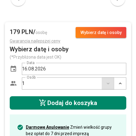
179 PLN/
osobę
Wybierz datę i osoby
Gwarancja najlepszej ceny
Wybierz datę i osoby
(*Przybliżona data jest OK)
Data
Osób
Dodaj do koszyka
Darmowe Anulowanie
Zmień wielkość grupy
bez opłat do 7 dni przed imprezą