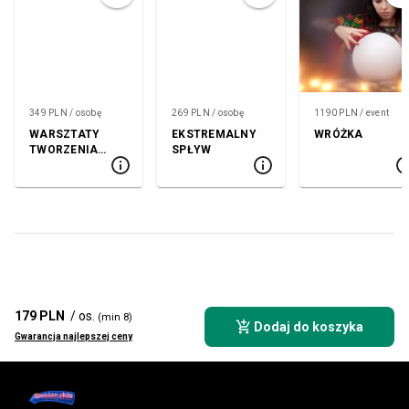
349 PLN / osobę
269 PLN / osobę
1190 PLN / event
WARSZTATY
EKSTREMALNY
WRÓŻKA
TWORZENIA
SPŁYW
KOSMETYKÓW
179 PLN
/ os.
(min 8)
Dodaj do koszyka
Gwarancja najlepszej ceny