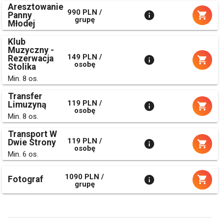
Aresztowanie
990 PLN /
Panny
grupę
Młodej
Klub
Muzyczny -
149 PLN /
Rezerwacja
osobę
Stolika
Min. 8 os.
Transfer
119 PLN /
Limuzyną
osobę
Min. 8 os.
Transport W
119 PLN /
Dwie Strony
osobę
Min. 6 os.
1090 PLN /
Fotograf
grupę