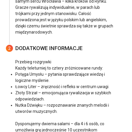
samym sercu Wrocławia – kilka kroków od Rynku.
Gracze rywalizują indywidualnie, w parach lub
trójkami przy jednym stanowisku. Całość
prowadzona jest w języku polskim lub angielskim,
dzięki czemu świetnie sprawdza się także w grupach
międzynarodowych.
DODATKOWE INFORMACJE
2
Przebieg rozgrywki
Każdy teleturniej to cztery zróżnicowane rundy:
Potęga Umysłu – pytania sprawdzające wiedzę i
logiczne myślenie.
Łowcy Liter – zręczność i refleks w centrum uwagi.
Złoty Strzał – emocjonująca rywalizacja w szybkich
odpowiedziach.
Nutka Dźwięku – rozpoznawanie znanych melodii i
utworów muzycznych.
Dysponujemy dwiema salami – dla 4 i 6 osób, co
umożliwia grę jednocześnie 10 uczestnikom