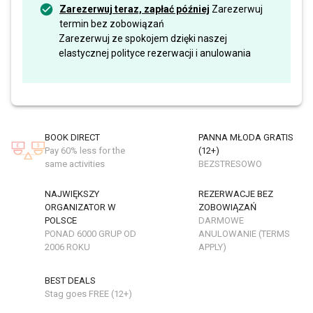
Zarezerwuj teraz, zapłać później
Zarezerwuj
termin bez zobowiązań
Zarezerwuj ze spokojem dzięki naszej
elastycznej polityce rezerwacji i anulowania
BOOK DIRECT
PANNA MŁODA GRATIS
Pay 60% less for the
(12+)
same activities
BEZSTRESOWO
NAJWIĘKSZY
REZERWACJE BEZ
ORGANIZATOR W
ZOBOWIĄZAŃ
POLSCE
DARMOWE
PONAD 6000 GRUP OD
ANULOWANIE (TERMS
2006 ROKU
APPLY)
BEST DEALS
Stag goes FREE (12+)