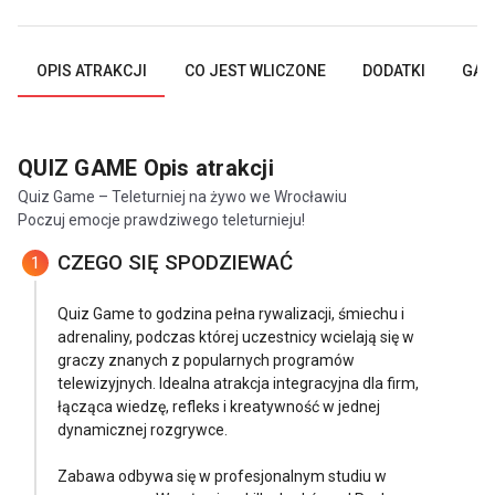
OPIS ATRAKCJI
CO JEST WLICZONE
DODATKI
GAL
QUIZ GAME
Opis atrakcji
Quiz Game – Teleturniej na żywo we Wrocławiu
Poczuj emocje prawdziwego teleturnieju!
CZEGO SIĘ SPODZIEWAĆ
1
Quiz Game to godzina pełna rywalizacji, śmiechu i
adrenaliny, podczas której uczestnicy wcielają się w
graczy znanych z popularnych programów
telewizyjnych. Idealna atrakcja integracyjna dla firm,
łącząca wiedzę, refleks i kreatywność w jednej
dynamicznej rozgrywce.
Zabawa odbywa się w profesjonalnym studiu w