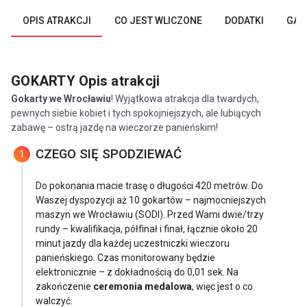
OPIS ATRAKCJI
CO JEST WLICZONE
DODATKI
GAL
GOKARTY
Opis atrakcji
Gokarty we Wrocławiu
! Wyjątkowa atrakcja dla twardych,
pewnych siebie kobiet i tych spokojniejszych, ale lubiących
zabawę – ostrą jazdę na wieczorze panieńskim!
CZEGO SIĘ SPODZIEWAĆ
1
Do pokonania macie trasę o długości 420 metrów. Do
Waszej dyspozycji aż 10 gokartów – najmocniejszych
maszyn we Wrocławiu (SODI). Przed Wami dwie/trzy
rundy – kwalifikacja, półfinał i finał, łącznie około 20
minut jazdy dla każdej uczestniczki wieczoru
panieńskiego. Czas monitorowany będzie
elektronicznie – z dokładnością do 0,01 sek. Na
zakończenie
ceremonia medalowa
, więc jest o co
walczyć.