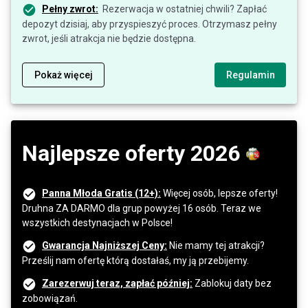
Pełny zwrot:
Rezerwacja w ostatniej chwili? Zapłać
depozyt dzisiaj, aby przyspieszyć proces. Otrzymasz pełny
zwrot, jeśli atrakcja nie będzie dostępna.
Pokaż więcej
Regulamin
Najlepsze oferty 2026
Panna Młoda Gratis (12+):
Więcej osób, lepsze oferty!
Druhna ZA DARMO dla grup powyżej 16 osób. Teraz we
wszystkich destynacjach w Polsce!
Gwarancja Najniższej Ceny:
Nie mamy tej atrakcji?
Prześlij nam ofertę którą dostałaś, my ją przebijemy.
Zarezerwuj teraz, zapłać później:
Zablokuj daty bez
zobowiązań.