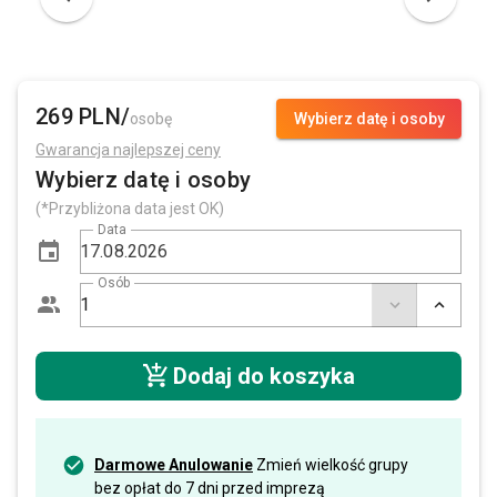
269 PLN/
osobę
Wybierz datę i osoby
Gwarancja najlepszej ceny
Wybierz datę i osoby
(*Przybliżona data jest OK)
Data
Osób
Dodaj do koszyka
Darmowe Anulowanie
Zmień wielkość grupy
bez opłat do 7 dni przed imprezą