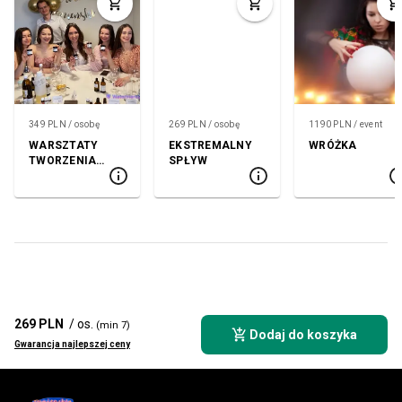
349 PLN / osobę
269 PLN / osobę
1190 PLN / event
WARSZTATY
EKSTREMALNY
WRÓŻKA
TWORZENIA
SPŁYW
KOSMETYKÓW
269 PLN
/ os.
(min 7)
Dodaj do koszyka
Gwarancja najlepszej ceny