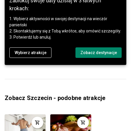
Zablokuj swoje daty dzisiaj w 3 łatwych
krokach:
1. Wybierz aktywności w swojej destynacji na wieczór
panieński
2. Skontaktujemy się z Tobą wkrótce, aby omówić szczegóły.
3. Potwierdź lub anuluj.
Wybierz atrakcje
Zobacz destynacje
Zobacz Szczecin - podobne atrakcje