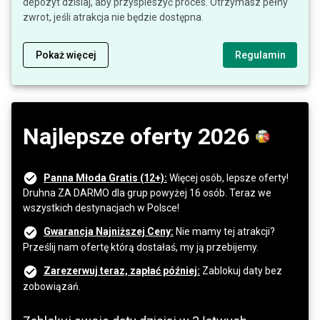
depozyt dzisiaj, aby przyspieszyć proces. Otrzymasz pełny
zwrot, jeśli atrakcja nie będzie dostępna.
Pokaż więcej
Regulamin
Najlepsze oferty 2026
Panna Młoda Gratis (12+):
Więcej osób, lepsze oferty!
Druhna ZA DARMO dla grup powyżej 16 osób. Teraz we
wszystkich destynacjach w Polsce!
Gwarancja Najniższej Ceny:
Nie mamy tej atrakcji?
Prześlij nam ofertę którą dostałaś, my ją przebijemy.
Zarezerwuj teraz, zapłać później:
Zablokuj daty bez
zobowiązań.