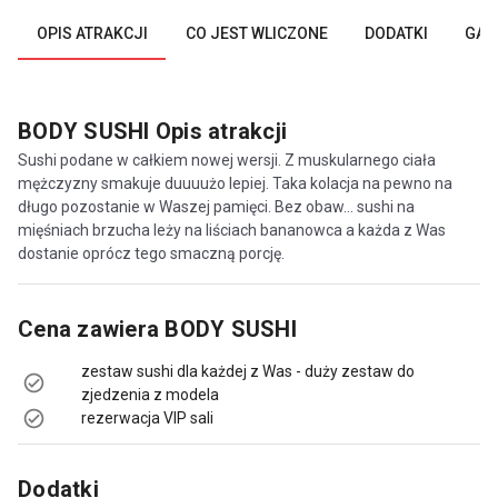
OPIS ATRAKCJI
CO JEST WLICZONE
DODATKI
GAL
BODY SUSHI
Opis atrakcji
Sushi podane w całkiem nowej wersji. Z muskularnego ciała
mężczyzny smakuje duuuużo lepiej. Taka kolacja na pewno na
długo pozostanie w Waszej pamięci. Bez obaw… sushi na
mięśniach brzucha leży na liściach bananowca a każda z Was
dostanie oprócz tego smaczną porcję.
Cena zawiera
BODY SUSHI
zestaw sushi dla każdej z Was - duży zestaw do
zjedzenia z modela
rezerwacja VIP sali
Dodatki