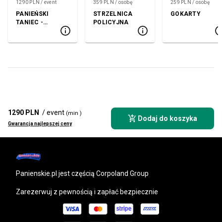
1290 PLN / event
359 PLN / osobę
259 PLN / osobę
PANIEŃSKI
STRZELNICA
GOKARTY
TANIEC -
POLICYJNA
TECHNIKA
UWODZENIA
1290 PLN
/ event
(min )
Dodaj do koszyka
Gwarancja najlepszej ceny
panienskie.pl
jest częścią Corpoland Group
Zarezerwuj z pewnością i zapłać bezpiecznie