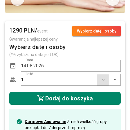
1290 PLN/
event
Wybierz datę i osoby
Gwarancja najlepszej ceny
Wybierz datę i osoby
(*Przybliżona data jest OK)
Data
Ilość
Dodaj do koszyka
Darmowe Anulowanie
Zmień wielkość grupy
bez opłat do 7 dni przed imprezą