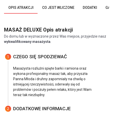
OPIS ATRAKCJI
CO JEST WLICZONE
DODATKI
GAL
MASAŻ DELUXE
Opis atrakcji
Do domu lub w wyznaczone przez Was miejsce, przyjedzie nasz
wykwalifikowany masażysta
.
CZEGO SIĘ SPODZIEWAĆ
1
Masażysta rozluźni spięte barki i ramiona oraz
wykona profesjonalny masaż tak, aby przyszła
Panna Młoda i druhny zapomniały na chwilę o
istniejącej rzeczywistości, oderwały się od
problemów i poczuły pełen relaks, który jest Wam
teraz tak niezbędny.
DODATKOWE INFORMACJE
2