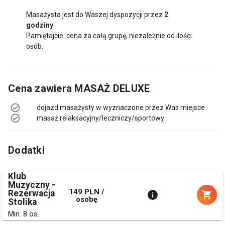
Masażysta jest do Waszej dyspozycji przez
2
godziny
.
Pamiętajcie: cena za całą grupę, niezależnie od ilości
osób.
Cena zawiera
MASAŻ DELUXE
dojazd masażysty w wyznaczone przez Was miejsce
masaż relaksacyjny/leczniczy/sportowy
Dodatki
Klub
Muzyczny -
149 PLN /
Rezerwacja
osobę
Stolika
Min. 8 os.