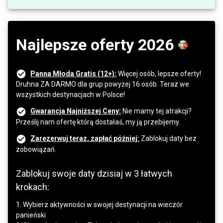
Najlepsze oferty 2026
Panna Młoda Gratis (12+):
Więcej osób, lepsze oferty!
Druhna ZA DARMO dla grup powyżej 16 osób. Teraz we
wszystkich destynacjach w Polsce!
Gwarancja Najniższej Ceny:
Nie mamy tej atrakcji?
Prześlij nam ofertę którą dostałaś, my ją przebijemy.
Zarezerwuj teraz, zapłać później:
Zablokuj daty bez
zobowiązań.
Zablokuj swoje daty dzisiaj w 3 łatwych
krokach:
1. Wybierz aktywności w swojej destynacji na wieczór
panieński